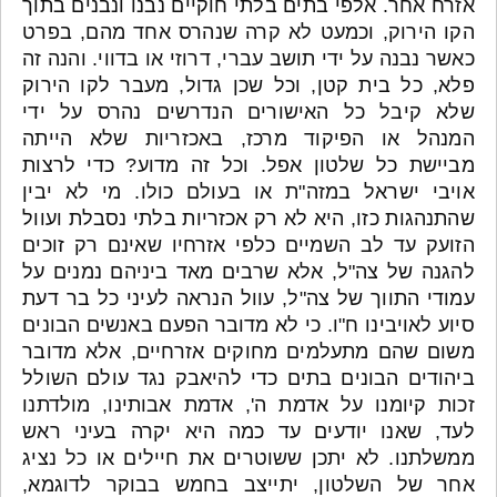
אזרח אחר. אלפי בתים בלתי חוקיים נבנו ונבנים בתוך
הקו הירוק, וכמעט לא קרה שנהרס אחד מהם, בפרט
כאשר נבנה על ידי תושב עברי, דרוזי או בדווי. והנה זה
פלא, כל בית קטן, וכל שכן גדול, מעבר לקו הירוק
שלא קיבל כל האישורים הנדרשים נהרס על ידי
המנהל או הפיקוד מרכז, באכזריות שלא הייתה
מביישת כל שלטון אפל. וכל זה מדוע? כדי לרצות
אויבי ישראל במזה"ת או בעולם כולו. מי לא יבין
שהתנהגות כזו, היא לא רק אכזריות בלתי נסבלת ועוול
הזועק עד לב השמיים כלפי אזרחיו שאינם רק זוכים
להגנה של צה"ל, אלא שרבים מאד ביניהם נמנים על
עמודי התווך של צה"ל, עוול הנראה לעיני כל בר דעת
סיוע לאויבינו ח"ו. כי לא מדובר הפעם באנשים הבונים
משום שהם מתעלמים מחוקים אזרחיים, אלא מדובר
ביהודים הבונים בתים כדי להיאבק נגד עולם השולל
זכות קיומנו על אדמת ה', אדמת אבותינו, מולדתנו
לעד, שאנו יודעים עד כמה היא יקרה בעיני ראש
ממשלתנו. לא יתכן ששוטרים את חיילים או כל נציג
אחר של השלטון, יתייצב בחמש בבוקר לדוגמא,