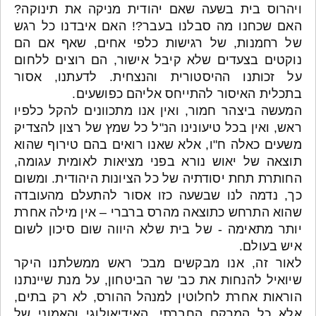
ויהרוס בית בשעה שאם יהודית מניקה את תינוקה?
האם שכחנו מה סבלנו בעבר?! האם איבדנו כל רגש
של רחמנות, של רגישות כלפי אחים, שאף אם הם
נוקטים בצעדים שלא קיבל אישור, הם רוצים ללחום
על זכותנו ההיסטורית והנצחית. לדעתנו, אסור
בתכלית האיסור להתייחס אליהם כפושעים.
המעשה ביצהר חמור, ואין אנו מתכוונים להקל כלפיו
ראש, ואין בכל טיעונינו הנ"ל כל שמץ של רצון להצדיק
משעים כאלה ח"ו, אלא שאנו רואים בהם טירוף שהוא
תוצאה של יאוש נורא בפני מציאות לאומית עגומה,
החותרת תחת יסודתיה של כל הציונות היהודית. ומשום
כך, נדמה לנו שבשעה כזו אסור להתעלם מהעובדה
שהוא התרחש כתוצאה מהרס ברברי – אין מילה אחרת
יותר מתאימה - של בית שלא היווה שום סיכון לשום
איש בעולם.
לאור זה, אנו מבקשים מבכ' ראש ממשלתנו היקר
שיואיל להנחות את כב' שר הביטחון, על מנת שיינתנו
הוראות אחרת לחלוטין למנהל ההורס, לא רק בתים,
אלא כל המרקם החברתי, האידיאולוגי והאמוני של