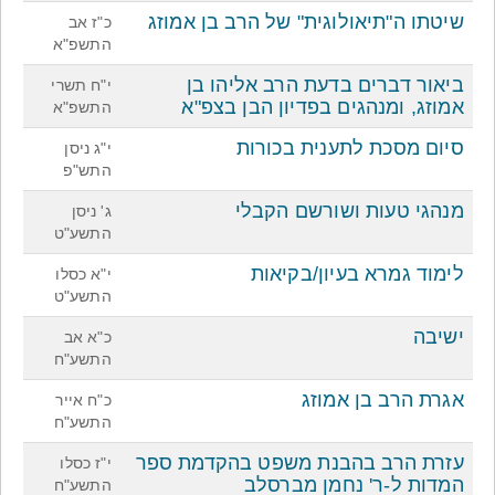
שיטתו ה"תיאולוגית" של הרב בן אמוזג
כ"ז אב
התשפ"א
ביאור דברים בדעת הרב אליהו בן
י"ח תשרי
אמוזג, ומנהגים בפדיון הבן בצפ"א
התשפ"א
סיום מסכת לתענית בכורות
י"ג ניסן
התש"פ
מנהגי טעות ושורשם הקבלי
ג' ניסן
התשע"ט
לימוד גמרא בעיון/בקיאות
י"א כסלו
התשע"ט
ישיבה
כ"א אב
התשע"ח
אגרת הרב בן אמוזג
כ"ח אייר
התשע"ח
עזרת הרב בהבנת משפט בהקדמת ספר
י"ז כסלו
המדות ל-ר' נחמן מברסלב
התשע"ח