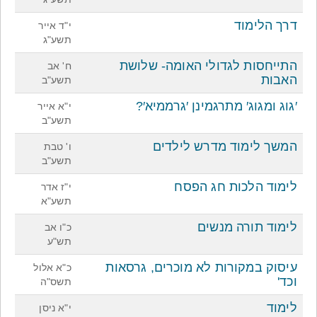
דרך הלימוד
י"ד אייר
תשע"ג
התייחסות לגדולי האומה- שלושת
ח' אב
האבות
תשע"ב
′גוג ומגוג′ מתרגמינן ′גרממיא′?
י"א אייר
תשע"ב
המשך לימוד מדרש לילדים
ו' טבת
תשע"ב
לימוד הלכות חג הפסח
י"ז אדר
תשע"א
לימוד תורה מנשים
כ"ו אב
תש"ע
עיסוק במקורות לא מוכרים, גרסאות
כ"א אלול
וכד'
תשס"ה
לימוד
י"א ניסן