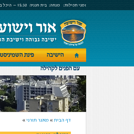
זמני תפילות:
מנחה:
בית חנניה
15:30 –
היכל בנ
הישיבה
פינת השמיניסט
עם הפנים לקהילה
דף הבית
»
מאגר תורני
»