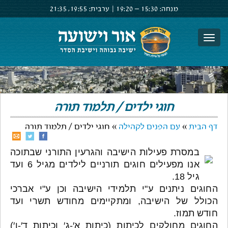
מנחה:
15:30 –
19:20
|
ערבית:
19:55,
21:35
צור קשר
הרשם
התחבר
חוגי ילדים / תלמוד תורה
דף הבית
»
עם הפנים לקהילה
» חוגי ילדים / תלמוד תורה
במסרת פעילות הישיבה והגרעין התורני שבתוכה
אנו מפעילים חוגים תורניים לילדים מגיל 6 ועד
גיל 18.
החוגים ניתנים ע"י תלמידי הישיבה וכן ע"י אברכי
הכולל של הישיבה, ומתקיימים מחודש תשרי ועד
חודש תמוז.
החוגים מחולקים לכיתות (כיתות א′-ג′ וכיתות ד′-ו′)