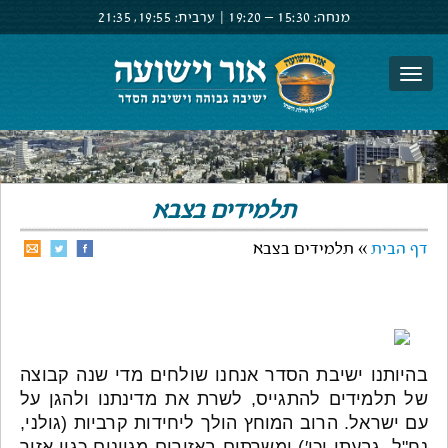
מנחה:
15:30 –
19:20
|
ערבית:
19:55,
21:35
צור קשר
הרשם
התחבר
תלמידים בצבא
דף הבית
» תלמידים בצבא
בהיותנו ישיבת הסדר אנחנו שולחים מדי שנה קבוצה
של תלמידים להתגייס, לשרת את מדינתנו ולהגן על
עם ישראל. הרוב המוחץ הולך ליחידות קרביות (גולני,
נח"ל, גבעתי וכו′) ומשרתים באזורים מגוונים כגון אזור