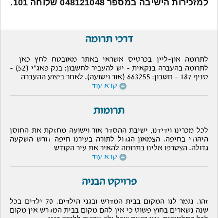
למזכירות הישיבה במספר 048121048 שלוחה 101.
דרכי תרומה
לתרומה און-ליין בכרטיס אשראי באתר מאובטח לחץ כאן
לתרומה בהעברה בנקאית - יש להעביר לחשבון: בנק פאג"י (52) -
סניף 187 - חשבון: 663255 (אור וישועה). לאחר ביצוע ההעברה
קרא עוד
תרומות
לכל מכרינו וידידנו, ישיבת ההסדר אור וישועה מחזקת את החוסן
היהודי בחיפה. הצמאון הגדול לתורה בעירנו חיפה דורש השקעה
גדולה. הצטרפו אלינו בתרומה להאיר את עיר הקודש
קרא עוד
פרויקט הבניה
זהו. נגמר לנו המקום בבית המדרש ובגני הילדים. 70 ילדים בכל
שנה נשארים בחוץ פשוט כי אין להם מקום בבית המדרש אין מקום