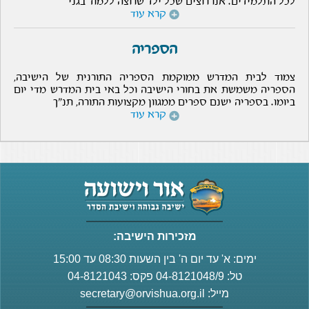
לכל התלמידים. אנו רוצים שכל ילד שרוצה ללמוד בגני
קרא עוד
הספריה
צמוד לבית המדרש ממוקמת הספריה התורנית של הישיבה,
הספריה משמשת את בחורי הישיבה וכל באי בית המדרש מדי יום
ביומו. בספריה ישנם ספרים ממגוון מקצועות התורה, תנ"ך
קרא עוד
מזכירות הישיבה:
ימים: א' עד יום ה' בין השעות 08:30 עד 15:00
טל: 04-8121048/9 פקס: 04-8121043
מייל:
secretary@orvishua.org.il