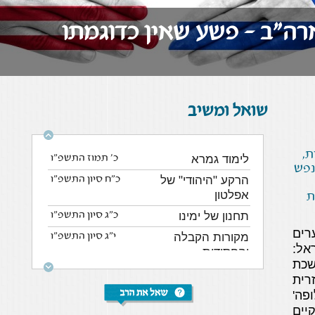
ה"ב - פשע שאין כדוגמתו
שואל ומשיב
ת,
לימוד גמרא
כ' תמוז התשפ"ו
נפש
הרקע "היהודי" של
כ"ח סיון התשפ"ו
אפלטון
ת
תחנון של ימינו
כ"ג סיון התשפ"ו
רים
מקורות הקבלה
י"ג סיון התשפ"ו
אל:
והחסידות
כת
ספר בשבת
י"ב סיון התשפ"ו
ית
יום השואה, ויום הזכרון
כ"ו ניסן התשפ"ו
פה'
יים
למה בליל הסדר נטילת
כ"ב ניסן התשפ"ו