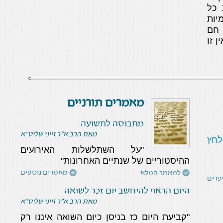
 כל
הידיים לפני טיבול
יות
הכרפס מהווה שינוי,
חם
הלוא השו"ע פוסק (סימן
ן זו
קנח) שחובה לטול ידיים
לפני דבר שטיבולו
במשקה ?
יציאת ילדים בכורים
כ"ב ניסן התשפ"ו
בזמן ההגדה
מאמרים תורניים
הסכם ממון בין בני זוג
ל' שבט התשפ"ו
הסכמי אברהם, אז
כ"ב חשון התשפ"ו
מתבוסה לתשועה
והיום
מאת הרב א"ר זייני שליט"א
לחץ
בקשהה
ט"ז אלול התשפ"ה
"על השתלשלות האירועים
שימוש לפי ההלכה
י"ט אב התשפ"ה
ההיסטוריים של שנתיים האחרונות"
באינטרנט ובמסכים
מאמרים נוספים
למאמר המלא
פרים
אכילת בשר בסעודת
ה' אב התשפ"ה
היום הראוי להיחשב יום זכר לשואה
סיום מסכת בתשעת
מאת הרב א"ר זייני שליט"א
הימים
"קביעת היום כז בניסן כיום השואה איננו רק
שימוש במכשיר בר מים
י"א אייר התשפ"ה