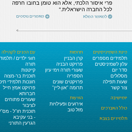
פרי איסור הלכתי, אלא הוא טומן בחובו חרפה
ביתי בשבת
לכל החברה הישראלית."
הבהרה על מאמר הרב
ד' אייר התשפ"ה
מאמרים נוספים
למאמר המלא
בערוץ 7
הנחת מרק קר על
כ"ד ניסן התשפ"ה
פלאטה - המשך
לגבי התשובה בקישור
כ"ד ניסן התשפ"ה
בתוכן
פינת השמיניסטים
תרומות
עם הפנים לקהילה
רצועות תפילין שחורות
ט"ז אדר התשפ"ה
תלמידים מספרים
קרן הבניין
חוגי ילדים / תלמוד
עלון לשמיניסטים
פרויקט הבניה
תורה
הנחת מרק קר על
ט"ו אדר התשפ"ה
סדר יום
שעורי תורה וימי עיון
קייטנות
פלטה כבויה בשבת
מסלולים
הספריה
תוכנית בר-מצוה
מנהגים לאדם שלא
ט"ז תשרי
שעות תפילה
פרויקטים שונים
חונכות תלמידי תיכו
התשפ"ה
צור קשר
תרומה "און-ליין"
פרויקט אמץ חייל
קיבל מסורת
חברותא
ברכת כהנים - ברוך
ט"ז תשרי
יומישיבה
הודעות
שעורים פתוחים
התשפ"ה
הוא וברוך שמו
אירועים ופעילויות
לציבור
כולל האברכים
מזל טוב
תוכנית חו"ל - מס"ע
לשון הפנייה אל הקב"ה
ט"ז תשרי
התשפ"ה
- בני עקיבא
תלמידים בצבא
אושפיזין חדשים
הגרעין התורני
י"ד תשרי התשפ"ה
ביאור נבואת ירמיהו