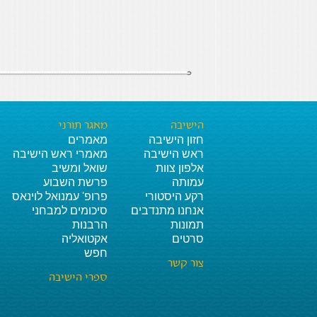
הישיבה
מאגר תורני
חזון הישיבה
מאמרים
ראש הישיבה
מאמרי ראש הישיבה
אלפון צוות
שואל ומשיב
עמותה
פרשת השבוע
רקע היסטורי
פרופ' עמנואל לוינאס
אנחנו מתנדבים
סיכומים למבחני
תמונות
הרבנות
סרטים
אקטואליה
חפש
צור קשר
ספרי הישיבה