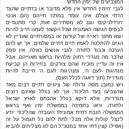
המצביעים של 'ימין החדש'.
לגבי 'הימין החדש' אין פלא מדובר או בדתיים שהצד
הדתי אצלם אינו עומד במרכז חייהם (הם אנטי
'חרדלניקים' וגם לא מסתירים זאת, קרי מתנגדים
לבסיס הגישה האמונית שכל הקשור לעמנו חייב להיות
יוצא מתוך ראייה של קודש) או במסורתיים שעדיין לא
הגיעו להחלטה לאמץ חיים דתיים שלמים, אך יש להם
הערכה וכבוד לתורה. לגבי אנשים כאלה, אין ספק
שדבר מה מגדרי רחוק מלהיות בראש מאוייהם, אבל
אין זה עדיין מוכיח שהם צודקים. בחירות הן קביעת
מנהיגות לעם ה', ומנהיגות לעם ה' חייבת להיות
מגדרית (תוך דאגה לכלל העם).
ויש כמובן מסה גדולה של ציונים דתיים רבים מאד
שהצביעו בעד הליכוד, אך לא בגלל שאינם רוצים
מגדריות, אלא דוקא בגלל אהבתם לארץ ישראל
ולתורה, וראו בתמיכה בממשלת ימין ואף בראש
הממשלה חובת דתית אמונית! העובדה שהליכוד יודע
ל'נצל' קולות אלה מבלי לתת להם כל תגמול על זה
(אפילו קצין דתי אחד במטכ"ל הם לא מצליחים להביא