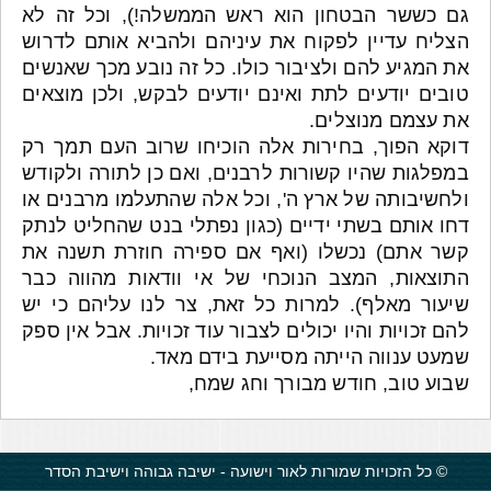
גם כששר הבטחון הוא ראש הממשלה!), וכל זה לא
הצליח עדיין לפקוח את עיניהם ולהביא אותם לדרוש
את המגיע להם ולציבור כולו. כל זה נובע מכך שאנשים
טובים יודעים לתת ואינם יודעים לבקש, ולכן מוצאים
את עצמם מנוצלים.
דוקא הפוך, בחירות אלה הוכיחו שרוב העם תמך רק
במפלגות שהיו קשורות לרבנים, ואם כן לתורה ולקודש
ולחשיבותה של ארץ ה', וכל אלה שהתעלמו מרבנים או
דחו אותם בשתי ידיים (כגון נפתלי בנט שהחליט לנתק
קשר אתם) נכשלו (ואף אם ספירה חוזרת תשנה את
התוצאות, המצב הנוכחי של אי וודאות מהווה כבר
שיעור מאלף). למרות כל זאת, צר לנו עליהם כי יש
להם זכויות והיו יכולים לצבור עוד זכויות. אבל אין ספק
שמעט ענווה הייתה מסייעת בידם מאד.
שבוע טוב, חודש מבורך וחג שמח,
© כל הזכויות שמורות לאור וישועה - ישיבה גבוהה וישיבת הסדר