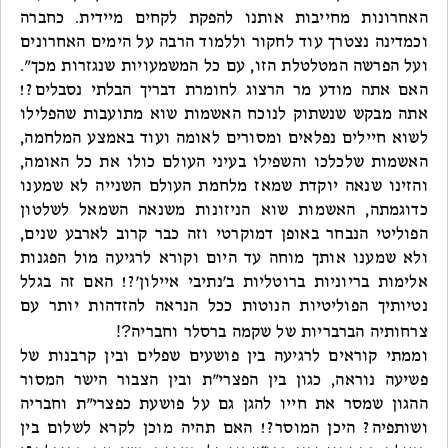
האחרונות מחייבות אותנו להפקת לקחים מיידית. כחברה
וכמדינה נצטרך עוד לחקור וללמוד הרבה על הימים האחרונים
ועל הפרשה המטלטלת הזו, עם כל המשמעויות שנגזרות מכך״.
האם אתה מודע מר הרצוג לחומרת דבריך הבלתי נסבלים?!
אתה מבקש שנשתוק לנוכח האשמות שוא מתועבות שהפלילו
לשוא חיילים נפלאים ומסורים לאומה ועוד באמצע המלחמה,
האשמות שלכלכו והשפילו בעיני העולם כולו את כל האומה,
והזינו שנאה יוקדת שמאז מלחמת העולם השנייה לא שמענו
כדוגמתה, האשמות שוא הניזונות משנאה השמאל לשלטון
הפוליטי הנבחר באופן דמוקרטי וזה כבר קרוב לארבע שנים,
ולא שמענו אותך מוחה עד היום וקורא לרגיעה מול הפגנות
אלימות בריוניות ברוטליות ב'נתיבי איילון'?! האם זה בגלל
נטיותיך הפוליטיות הנוטות ככל הנראה להזדהות יותר עם
?!
צרחותיה הברבריות של שקמה ברסלר וחבריה
וממתי קוראים לרגיעה בין פושעים שפלים ובין קרבנות של
פשיעה נוראה, כגון בין הפצרי"ת ובין הצבור הישר המסור
ההגון שמסר את חייו להגן גם על פושעת כפצרי"ת וחבריה
ושותפיה? היכן המוסר?! האם תהיה מוכן לקרא לשלום בין