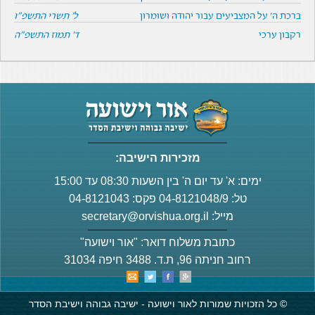
ברכת ה' על המצביעים עבור יהודה ושומרון
ל' תשרי התשפ"ו
רקבון ערכי
ד' תמוז התשפ"ה
מזכירות הישיבה:
ימים: א' עד יום ה' בין השעות 08:30 עד 15:00
טל: 04-8121048/9 פקס: 04-8121043
מייל:
secretary@orvishua.org.il
כתובת משלוח דואר: "אור וישועה"
רחוב חניתה 96, ת.ד. 3488 חיפה 31034
© כל הזכויות שמורות לאור וישועה - ישיבה גבוהה וישיבת הסדר