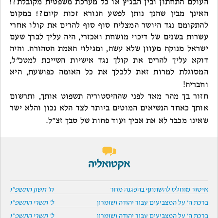
העולם התחתון ובין הבג"ץ או כל מערכת משפטית מקובלת?!
האינך מבין שהנך נותן לפשע הנורא זכות קיום?! במקום
להתקומם נגד היושר המצליח סוף סוף להרים את קולו אחרי
עשרות בשנים של דיכוי מושחת ואכזרי, היה עליך לברך שעם
ישראל מנוקה מעוון שלא עשה, ומגילוי האמת הטהורה. והיה
דוקא עליך להרים את קולך נגד אישיות השייכת למטכ"ל,
המסוגלת למרות זאת ללכלך את כל האומה כפושעת, היא
!
וחבריה
חזור בך מהר מאד לפני שההיסטוריה תשפוט אותך, ותרשום
אותך כאחד הנשיאים המוטים ביותר לצד הלא נכון והלא ישר
.
שאינו מכבד לא את אביך ועוד פחות של סבך זצ"ל
אקטואליה
איסור מוחלט להשתתף בהפגנה מחר
ח' חשון התשפ"ו
ברכת ה' על המצביעים עבור יהודה ושומרון
ל' תשרי התשפ"ו
ברכת ה' על המצביעים עבור יהודה ושומרון
ל' תשרי התשפ"ו