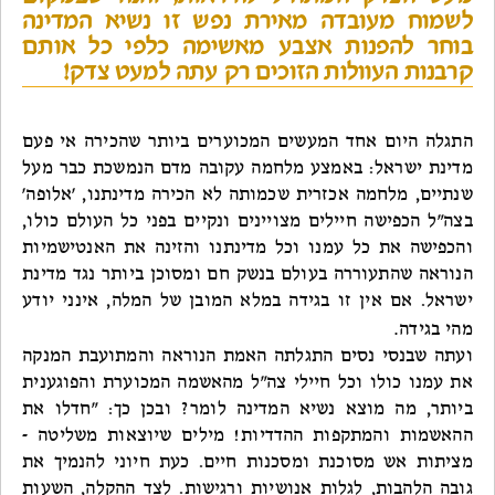
לשמוח מעובדה מאירת נפש זו נשיא המדינה
בוחר להפנות אצבע מאשימה כלפי כל אותם
קרבנות העוולות הזוכים רק עתה למעט צדק!
התגלה היום אחד המעשים המכוערים ביותר שהכירה אי פעם
מדינת ישראל: באמצע מלחמה עקובה מדם הנמשכת כבר מעל
שנתיים, מלחמה אכזרית שכמותה לא הכירה מדינתנו, 'אלופה'
בצה"ל הכפישה חיילים מצויינים ונקיים בפני כל העולם כולו,
והכפישה את כל עמנו וכל מדינתנו והזינה את האנטישמיות
הנוראה שהתעוררה בעולם בנשק חם ומסוכן ביותר נגד מדינת
ישראל. אם אין זו בגידה במלא המובן של המלה, אינני יודע
.
מהי בגידה
ועתה שבנסי נסים התגלתה האמת הנוראה והמתועבת המנקה
את עמנו כולו וכל חיילי צה"ל מהאשמה המכוערת והפוגענית
ביותר, מה מוצא נשיא המדינה לומר? ובכן כך: ״חדלו את
ההאשמות והמתקפות ההדדיות! מילים שיוצאות משליטה -
מציתות אש מסוכנת ומסכנות חיים. כעת חיוני להנמיך את
גובה הלהבות, לגלות אנושיות ורגישות. לצד ההקלה, השעות