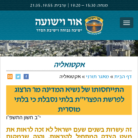
מנחה:
15:30 –
19:20
|
ערבית:
19:55,
21:35
צור קשר
הרשם
התחבר
אקטואליה
דף הבית
»
מאגר תורני
» אקטואליה
התייחסותו של נשיא המדינה מר הרצוג
לפרשת הפצרי''ת בלתי נסבלת כי בלתי
מוסרית
י"ב חשון התשפ"ו
זה עשרות בשנים שעם ישראל לא זכה לראות את
מעט הצדק המתחיל להיראות, והנה שבמקום