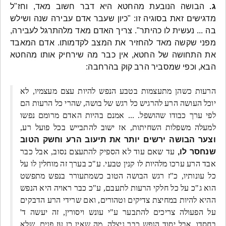
ג.
הבושה הנובעת מהחטא היא דבר חשוב מאד, וחז"ל
מדגישים זאת בסוגיה זו: "כיון שעבר אדם עבירה שנה ושילש
בה ... נעשית לו כהיתר". צריך האדם מאד מלהתרגל לעבירה,
מפני שקשה מאד להחזיר את המצב לקדמותו. אדם המאבד
את התחושה של החטא, אין כבר מה שירחיק אותו מהחטא
הבא, וכפי שמסביר הרב קוק בהרחבה:
הרעות כשהן מתעצמות בטבע הנפש להיות עצם מעצמיו, לא
יוכל העושה הרע להרגיש כל רגש של בושה, שהרי כל הרעות הם
לפי ערך כבודו שהושפל. ... אמנם בהיות האדם מרומם נפשו
למעלה משפלות השחיתות, אז ישוב להתבייש בכל פועל רע,
וצער הבושה ירשים יותר את תיעוב הרע וחשק הטוב
שנחסר לו,
עד שאם עוד לא הספיק להתעצם נסוב, אבל כבר
אבד הרע ערכו מלהיות לו קנין טבעי. ע"כ בערך זה מוחלין לו על
כל עונותיו, כ"ז רגש הבושה הטוב כשמתעורר בנפש מתפשט
הוא ג"כ על כל חלקי הרעות לתעבם, ע"כ כבר ראויה היא הנפש
ההיא להיות במחיצת צדיקים וטהורים, ואם שרידי הרע הדבקים
על הפעולה צריכים להתבער ע"י עונש ויסורין, זה יעשה ד'
בחסדו, אבל יסוד הנפש כבר ניצלה. מה שאין כן עז פנים, שלא