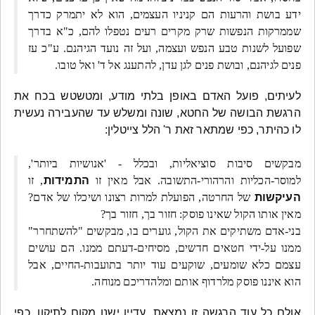
ידע בושת והרעות הם קניניו העצמים, הוא לא יתמרק כדרך
שממרקות הנפשות שרק מקרים רעים נטפלו להם, כ"א בדרך
שפועל לשנות טבע הנפש ועצמה, ועל זה נועד הגיהנם. ע"כ עז
פנים לגיהנם, ובושת פנים לגן עדן, להתענג אל ד' ואל טובו.
לעיתים, פועל האדם באופן בלתי מודע, ומטשטש בכח את
הרגשת הבושה של החטא, שונה ומשלש עד שהעבירה נעשית
לו כהיתר, כפי שמתאר זאת ר' הלל צייטלין:
מבקשים סיבות סוציאליות, ובכלל - 'אנושיות ביותר',
למוסר-הכליות והרהורי-התשובה. אבל מאין זו
התמידות
, זו
העיקשות
של החרטה, הפועלת למרות רצונו ושיכלו של אדם?
מאין אותו הקול שאינו פוסק: חזור בך, חזור בך?
בני-אדם משתיקים את הקול, גוערים בו, מבקשים "להשתחרר"
ממנו על-ידי חטאים חדשים, מסיחים-דעתם ממנו. הם עושים
עצמם כלא שומעים, שוקעים עוד יותר בתועבות-החיים, אבל
הוא איננו פוסק מלרדוף אותם ומלהדריכם מנוחה.
אולם כל עוד הרגשה זו נמצאת, עדיין ישנו מקום לתיקון, כפי