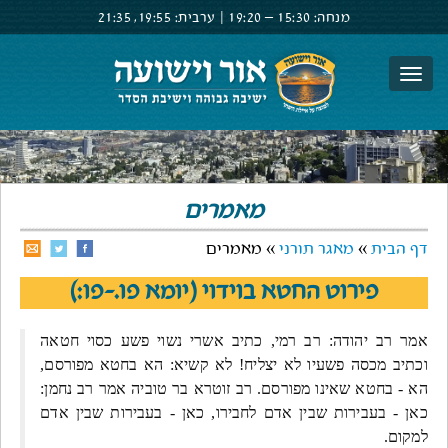
מנחה:
15:30 –
19:20
|
ערבית:
19:55,
21:35
צור קשר
הרשם
התחבר
מאמרים
דף הבית
»
מאגר תורני
» מאמרים
פירוט החטא בוידוי (יומא פו.-פו:)
אמר רב יהודה: רב רמי, כתיב אשרי נשוי פשע כסוי חטאה
וכתיב מכסה פשעיו לא יצליח! לא קשיא: הא בחטא מפורסם,
הא - בחטא שאינו מפורסם. רב זוטרא בר טוביה אמר רב נחמן:
כאן - בעבירות שבין אדם לחבירו, כאן - בעבירות שבין אדם
למקום.