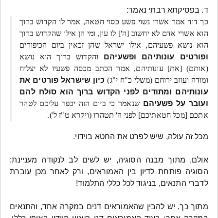
ד. בפסיקתא רבתי נאמר:
כך דוד אמר אשרי נשוי פשע כסוי חטאה, אמר לו הקדוש ברוך
הוא אשרי אדם לא יחשוב [ה'] לו עון, ומי הן אילו שהקדוש ברוך
הוא נושא פשעיהם, אילו ישראל שהן זכאין ביום הכיפורים
ופורטים עונותיהם ופשעיהם
והקדוש ברוך הוא נושא
(אותם) [את] עונותיהם, אמר הכתב מכסה פשעיו לא יצליח
ומודה ועוזב ירוחם (משלי כ"ח י"ג)
כיון שישראל פורטים את
עונותיהם ומתודים לפני הקדוש ברוך הוא סולח להם
ועובר על פשעיהם
שנאמר כי ביום הזה יכפר עליכם לטהר
אתכם [מכל חטאתיכם] לפני ה' תטהרו (ויקרא ט"ז ל').
מכל זה עולה, שיש לפרט את החטא בוידוי.
אולם, מתוך מבנה הסוגיה, יש לשים לב לנקודה מעניינת:
הסוגיה פותחת לדיון בין האמוראים, ורק לאחר מכן עוברת
לדברי התנאים, בניגוד לכל כללי התלמוד!
מתוך כך, יש להבין שהאמוראים דנים במקרה אחד, והתנאים