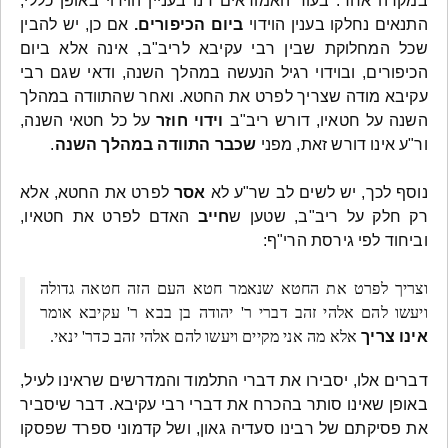
במקרה אחר: בעוד האמוראים דנו בעניין הוידוי באופן כללי,
התנאים נחלקו בענין הוידוי
ביום הכיפורים.
אם כן, יש להבין
שכל המחלוקת שבין רבי עקיבא לריב"ב, אינה אלא ביום
הכיפורים, ובוידוי רגיל הנעשה במהלך השנה, ודאי שגם רבי
עקיבא מודה שצריך לפרט את החטא. ואחר שהתוודה במהלך
השנה על חטאיו, דורש ריב"ב
וידוי חוזר
על כל חטאי השנה,
ור"ע אינו דורש זאת, מפני
שכבר התוודה במהלך השנה
.
נוסף לכך, יש לשים לב שר"ע לא
אסר
לפרט את החטא, אלא
רק חלק על ריב"ב, שטען ש
חייב
האדם לפרט את חטאיו,
וביחוד לפי גירסת הרי"ף:
וצריך לפרט את החטא שנאמר חטא העם הזה חטאה גדולה
ויעשו להם אלהי זהב דברי ר' יהודה בן בבא ר' עקיבא אומר
אינו צריך
אלא מה אני מקיים ויעשו להם אלהי זהב כדר' ינאי.
דברים אלו, יסבירו את דברי התלמוד והמדרשים שראינו לעיל,
באופן שאינו סותר בהכרח את דברי רבי עקיבא. דבר שיסביר
את פסיקתם של רבינו סעדיה גאון, ושל קדמוני ספרד שפסקו