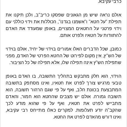
כרבי עקיבא.
אולם נראה שיש מן הגאונים שפסקו כריב"ב, ולכן תיקנו את
תפילת "על חטא" ו"אשמנו בגדנו", הכוללות את וידוי כוללני עם
וידוי פרטני על החטאים המצויים, באופן שמעודד את האדם
להתוודות על חטאיו ולפרט אותם.
כמובן, שכל הדברים האלו אמורים בוידוי של יחיד, אולם בוידוי
של הש"ץ, אין מקום לפירוט של החטא הפרטי של האדם, מפני
שתפילת הש"ץ אינה תפילה שלו, אלא תפילה של כל הציבור.
הוידוי, הוא חלק מתבקש בתהליך התשובה, בו האדם באופן
טבעי מרגיש צורך לפרט את חטאיו, ואינו מסתפק בתשובה
המתבצעת בכוונת הלב, ואף על פי שגם הרהור תשובה, הוא
תשובה גמורה. אולם יש מצבים שהחטא הוא חמור, והאדם
מתבייש לפרט את חטאיו, ואף על פי שהוא מודע לכך
שהקב"ה יודע תעלומות. למקרים כאלו מתייחס רבי עקיבא,
ואינו דורש מהאדם לפרט את החטא.