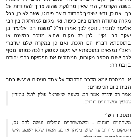
בשנה הקודמת, הרי שאין מחלוקת שהוא צריך להתוודות על
כך. ואם כן, ודאי שצריך להתוודות עם פירוט, שאם לא כן, בכל
מקרה מתוודה האדם ביום כיפור, ואין מקום למחלוקת בין רבי
אליעזר לחבירו. נוסף לכך אמרו חז"ל "משנת רבי אליעזר בן
יעקב קב ונקי", ולכן כל מקום שהוא מוזכר במשנה או
בתוספתא דבריו הם הלכה, ואם כן במקרה שלנו שדברי
ראב"י נמצאים בתוספתא יש מקום לפסוק הלכה כמותו. נוסף
לכך ישנם מספר מקורות, המחזקים את הפסיקה כרבי יהודה
בן בתירה:
א. במסכת יומא מדבר התלמוד על אחד הניסים שנעשו בהר
הבית ביום הכיפורים:
אמר רב יהודה אמר רב: בשעה שישראל עולין לרגל עומדין
צפופין, ומשתחוים רווחים.
ומסביר רש"י:
משתחוים רווחים - וכשמשתחוים ונופלים נעשה להם נס,
והמקום מרחיב עד שיש ביניהן ארבע אמות שלא ישמע איש