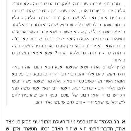
... תנו רבנן: עבירות שהתודה עליהן יום הכפורים זה - לא יתודה
עליהן יום הכפורים אחר, ואם שנה בהן - צריך להתודות יום
הכפורים אחר, ואם לא שנה בהן וחזר והתודה עליהן - עליו
הכתוב אומר ככלב שב על קאו כסיל שונה באולתו. רבי אליעזר
בן יעקב אומר: כל שכן שהוא משובח, שנאמר כי פשעי אני אדע
וחטאתי נגדי תמיד. אלא מה אני מקיים ככלב שב על קאו וגו' -
כדרב הונא, דאמר רב הונא: כיון שעבר אדם עבירה ושנה בה -
הותרה לו. - הותרה לו סלקא דעתך? אלא אימא: נעשית לו
כהיתר.
וצריך לפרוט את החטא, שנאמר אנא חטא העם הזה חטאה
גדלה ויעשו להם אלהי זהב דברי רבי יהודה בן בבא. רבי עקיבא
אומר: אשרי נשוי פשע כסוי חטאה. אלא מהו שאמר משה ויעשו
להם אלהי זהב - כדרבי ינאי. דאמר רבי ינאי: אמר משה לפני
הקדוש ברוך הוא: רבונו של עולם, כסף וזהב שהרבית להם
לישראל עד שאמרו די - גרם להם שיעשו אלהי זהב.
א.
רב מעמיד אותנו בפני ניגוד העולה מתוך שני פסוקים: מצד
אחד, הדבר הרצוי הוא שיהיה האדם "כסוי חטאה", ולכן יש