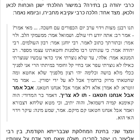
כרבי יהודה בן בתירה? במישור ההלכתי ישנן הוכחות לכאן
ולכאן. מצד אחד: הלכה כרבי עקיבא מחבירו, וביומא נאמר:
תנו רבנן: מצות וידוי ערב יום הכפורים עם חשכה. ... מאי אמר?
- אמר רב: אתה יודע רזי עולם. ושמואל אמר: ממעמקי הלב. ולוי
אמר: ובתורתך כתוב לאמר. רבי יוחנן אמר: רבון העולמים. רבי
יהודה אמר: כי עונותינו רבו מלמנות וחטאתינו עצמו מספר. רב
המנונא אמר: אלהי, עד שלא נוצרתי איני כדאי עכשיו שנוצרתי
כאילו לא נוצרתי עפר אני בחיי קל וחומר במיתתי הרי אני לפניך
ככלי מלא בושה וכלימה יהי רצון מלפניך שלא אחטא ומה
שחטאתי מרוק ברחמיך אבל לא על ידי יסורין. ... אמר מר
זוטרא: לא אמרן אלא דלא אמר אבל אנחנו חטאנו.
אבל אמר
אבל אנחנו חטאנו - תו לא צריך.
דאמר בר המדודי: הוה
קאימנא קמיה דשמואל, והוה יתיב, וכי מטא שליחא דצבורא
ואמר אבל אנחנו חטאנו קם מיקם. אמר, שמע מינה: עיקר וידוי
האי הוא.
ומצד שני: בחינת המחלוקת שבברייתא הקודמת, בין רבי
אליעזר בן יעקב לחבירו, מעלה שאם חזר אדם על עוונותיו