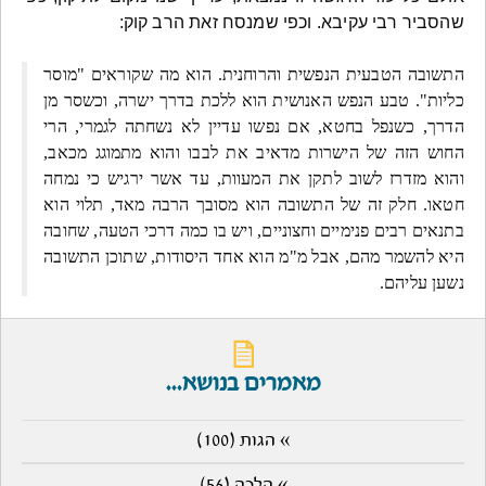
שהסביר רבי עקיבא. וכפי שמנסח זאת הרב קוק:
התשובה הטבעית הנפשית והרוחנית. הוא מה שקוראים "מוסר
כליות". טבע הנפש האנושית הוא ללכת בדרך ישרה, וכשסר מן
הדרך, כשנפל בחטא, אם נפשו עדיין לא נשחתה לגמרי, הרי
החוש הזה של הישרות מדאיב את לבבו והוא מתמוגג מכאב,
והוא מזדרז לשוב לתקן את המעוות, עד אשר ירגיש כי נמחה
חטאו. חלק זה של התשובה הוא מסובך הרבה מאד, תלוי הוא
בתנאים רבים פנימיים וחצוניים, ויש בו כמה דרכי הטעה, שחובה
היא להשמר מהם, אבל מ"מ הוא אחד היסודות, שתוכן התשובה
נשען עליהם.
מאמרים בנושא...
» הגות (100)
» הלכה (56)