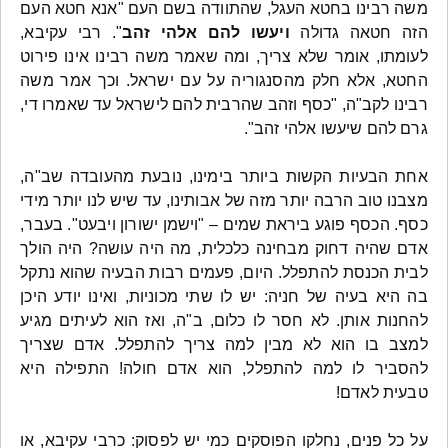
משה רבינו בחטא העגל, שהתוודה בשם העם "אנא חטא העם
הזה חטאה גדולה
ויעשו להם אלהי זהב
". רבי עקיבא,
לעומתו, אומר שלא צריך, ומה שאמר משה רבינו אינו פירוט
החטא, אלא חלק מהסנגוריה על עם ישראל. וכך אמר משה
רבינו לקב"ה, "כסף וזהב שהרבית להם לישראל עד שאמרו די,
גרם להם שיעשו אלהי זהב".
אחת הבעיות הקשות ביותר בימינו, נובעת מהעובדה שב"ה,
מצבנו טוב הרבה יותר מזה של אבותינו, עד שיש לנו יותר מידי
כסף. הכסף פוגע ביראת שמים – "וישמן ישורון ויבעט". בעבר,
אדם שהיה דחוק מבחינה כלכלית, מה היה עושה? היה הולך
לבית הכנסת להתפלל. היום, פעמים רבות הבעיה שהוא נתקל
בה היא בעיה של חניה: יש לו שתי מכוניות, ואינו יודע היכן
להחנות אותן. לא חסר לו כלום, ב"ה, ואז הוא לעיתים מגיע
למצב בו הוא לא מבין למה צריך להתפלל. אדם שצריך
להסביר לו למה להתפלל, הוא אדם חולה! התפילה היא
טבעית לאדם!
על כל פנים, נחלקו הפוסקים כמי יש לפסוק: כרבי עקיבא, או