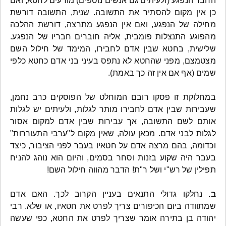
החבר הנפגע (ולעיתים גם אנשים נוספים) מודעים לחטא, ואם
כן אין מקום להסתיר את התשובה. שנית, התשובה דורשת
מחילה של הנפגע, ואם אין הנפגע מתרצה, דורשת ההלכה
מהפוגע התנצלות פומבית, אליה חוברים חבריו של הנפגע.
שלישית, בחטא שבין אדם לחבירו, המימד של חילול השם
מצטמצם, מפני שהחטא לא נתפס בעיני בני אדם כחטא כלפי
שמים (אף אם אין זה כך באמת).
במחלוקת זו פסקו רובם המוחלט של הפוסקים כרב נחמן,
שעבירות שבין אדם לחבירו מותר לגלות, ולעיתים יש לגלות
אותם לשם התשובה, אך עבירות שבין אדם למקום אסור
לגלות לבני אדם. מכאן עולה, שאין מקום ל"ערבי התעוררות"
וכדומה, בהם מרצה אדם על חטאיו בעבר לפני הציבור, כיצד
בעבר היה שקוע בזנות וסחר בסמים, והיום הוא נוהג להניח
תפילין של רש"י ושל ר"ת! הדבר מהווה חילול השם!
ב.
נחלקו גדולי התנאים בעניין הקרוב לכך. האם אדם
שמתוודה ביום הכיפורים צריך לפרט את חטאיו, או שלא. רבי
יהודה בן בתירה אומר שצריך לפרט את החטא, כפי שעשה