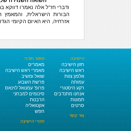
'השואה השמידה שליש
ודברי חז"ל אלה נאמרו דווקא ב
הבורות הישראלית, והמאמץ 
אזרחיה, היא האיום הקיומי הגד
הישיבה
מאגר תורני
חזון הישיבה
מאמרים
ראש הישיבה
מאמרי ראש הישיבה
אלפון צוות
שואל ומשיב
עמותה
פרשת השבוע
רקע היסטורי
פרופ' עמנואל לוינאס
אנחנו מתנדבים
סיכומים למבחני
תמונות
הרבנות
סרטים
אקטואליה
חפש
צור קשר
ספרי הישיבה