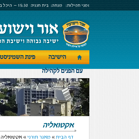
זמני תפילות:
מנחה:
בית חנניה
15:30 –
היכל בנ
הישיבה
פינת השמיניסט
עם הפנים לקהילה
אקטואליה
דף הבית
»
מאגר תורני
» אקטואליה