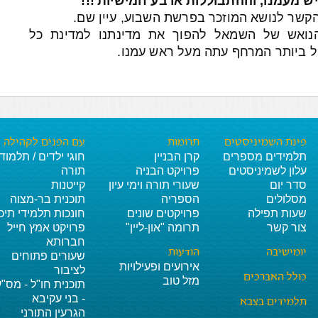
 מעמנו, וההתבוללות ארבע חמישיות'!!!
הקשר לנושא המוזכר בפרשת השבוע, עיין שם.
הנואש של השמאל להפוך את מדינתנו למדינת כל
ול ביותר המרחף עתה מעל ראש עמנו.
פינת השמיניסטים
תרומות
עם הפנים לקהילה
תלמידים מספרים
קרן הבניין
חוגי ילדים / תלמוד
עלון לשמיניסטים
פרויקט הבניה
תורה
סדר יום
שעורי תורה וימי עיון
קייטנות
מסלולים
הספריה
תוכנית בר-מצוה
שעות תפילה
פרויקטים שונים
חונכות תלמידי תיכו
צור קשר
תרומה "און-ליין"
פרויקט אמץ חייל
חברותא
יומישיבה
הודעות
שעורים פתוחים
אירועים ופעילויות
לציבור
כולל האברכים
מזל טוב
תוכנית חו"ל - מס"ע
- בני עקיבא
תלמידים בצבא
הגרעין התורני