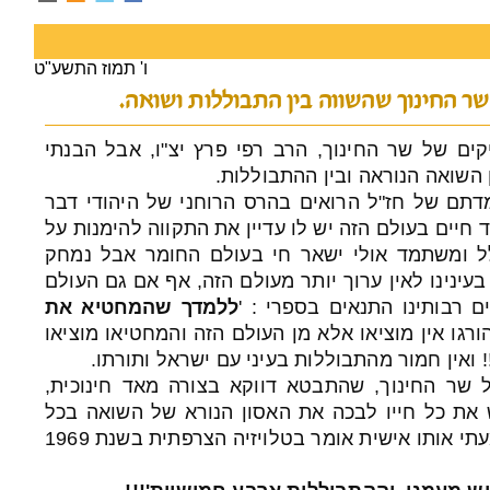
ו' תמוז התשע"ט
ר החינוך שהשווה בין התבוללות ושואה.
ים של שר החינוך, הרב רפי פרץ יצ"ו, אבל הבנתי
 השואה הנוראה ובין ההתבוללות.
עמדתם של חז"ל הרואים בהרס הרוחני של היהודי דבר
 חיים בעולם הזה יש לו עדיין את התקווה להימנות על
ל ומשתמד אולי ישאר חי בעולם החומר אבל נמחק
עינינו לאין ערוך יותר מעולם הזה, אף אם גם העולם
ם רבותינו התנאים בספרי : '
ללמדך שהמחטיא את
ורגו אין מוציאו אלא מן העולם הזה והמחטיאו מוציאו
! ואין חמור מהתבוללות בעיני עם ישראל ותורתו.
שר החינוך, שהתבטא דווקא בצורה מאד חינוכית,
 את כל חייו לבכה את האסון הנורא של השואה בכל
ספרותו ובכל הופעותיו, ואני שמעתי אותו אישית אומר בטלויזיה הצרפתית בשנת 1969