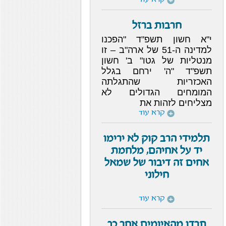
קרא עוד
חרבות ברזל
י"א חשון תשפ"ד "הפכנו
למדינה ה-51 של ארה"ב – זו
מנטליות של גטו" ב' חשון
תשפ"ד "ה' ירחם בגלל
האכזריות שהתגלתה
המומחים הגדולים לא
מצליחים לזהות את
קרא עוד
תלמידי הרב קוק לא ירימו
יד על אחיהם, מלחמת
אחים זה דיבור של שמאל
חילוני
קרא עוד
תרדו מהאיומים אחר כך