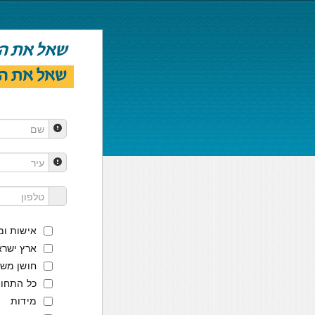
שאל את ה
שאל את ה
אישות ו
ארץ ישרא
חושן מש
כל התחו
מידות