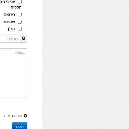
ענייני חב
חלקיה
רפואה
שמיטה
תנ"ך
שדה חובה
שלח