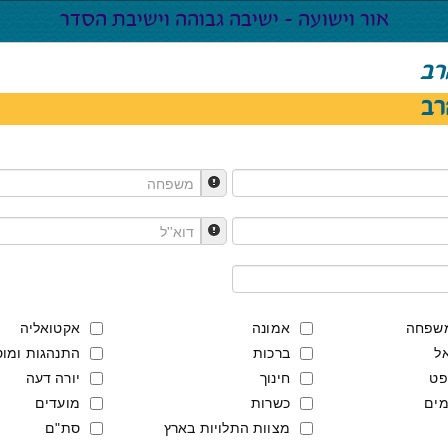
רב
רב
משפחה
אמונה
אקטואליה
ל
ברכות
התנהגות ומוס
פט
חינוך
יורה דעה
מים
כשרות
מועדים
מצוות התלויות בארץ
סת"ם