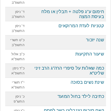
התשפ"ב
חימום ע"ג פלטה + תבלין או מלח
ד' ניסן
בעיסת המצה
התשפ"ב
קטניות לעדת המרוקאים
ד' ניסן
התשפ"ב
שנה יזכור
כ"ט תשרי
התשפ"ב
שיעור התקיעות
כ"ב אלול
התשפ"א
כמה שאלות על סיפרי הרה"ג הרב זיני
כ"ד ניסן
שליט"א
התשפ"א
שינת נשים בסוכה
י"ז תשרי
התשפ"א
כתיבה לילד בחול המועד
כ' ניסן
התש"פ
האם סירופ טננבלוט כשר לפסח
י"ג ניסן