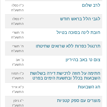
לרב שלום
כ"ז כסלו
התשע"ח
לגבי הלל בראש חודש
י"ז כסלו
התשע"ח
חובת לינה בסוכה בטיול
ח' תשרי
התשע"ח
תרנגול כפרות ללא שרואים שחיטתו
ח' תשרי
התשע"ח
צום ט' באב בהיריון
ב' אב
התשע"ז
חתימה על חוזה לרכישת דירה בשלושת
כ"ו תמוז
השבועות בכלל ובתשעת הימים בפרט
התשע"ז
חג השבועות
כ"א אייר
התשע"ז
מוצרים עם ספק קטניות
י"ג ניסן
התשע"ז