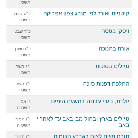
תשס"ו
קיטניות ואורז לפי מנהג צפון אפריקה
כ"ט שבט
תשס"ו
ויסקי בפסח
כ"ד שבט
תשס"ו
אורח בחנוכה
כ"ז חשון
תשס"ו
טיולים בסוכות
י"ג תשרי
תשס"ו
החלפת דפנות סוכה
י"ג תשרי
תשס"ו
יולדת, בגדי עבודה בתשעת הימים
ג' אב
תשס"ה
טיולים בארץ ובחול מב' באב עד לאחר י'
י"ז תמוז
באב
תשס"ה
חובת נשים לצום בארבע הצומות
י"ז תמוז