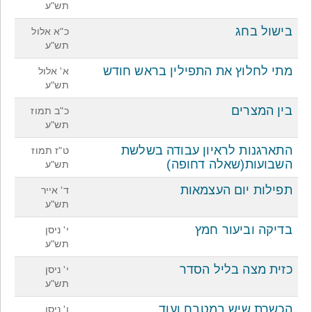
תש"ע
בישול בחג
כ"א אלול
תש"ע
מתי לחלוץ את התפילין בראש חודש
א' אלול
תש"ע
בין המצרים
כ"ב תמוז
תש"ע
התארגנות לראיון עבודה בשלשת
ט"ז תמוז
השבועות(שאלה דחופה)
תש"ע
תפילות יום העצמאות
ד' אייר
תש"ע
בדיקה וביעור חמץ
י' ניסן
תש"ע
כזית מצה בליל הסדר
י' ניסן
תש"ע
הכשרת שיש במטבח ועוד
ו' ניסן