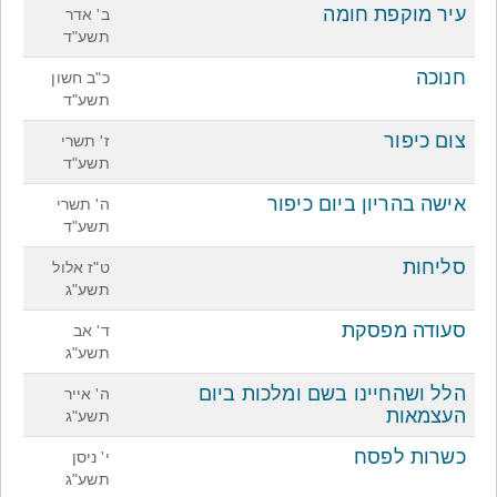
עיר מוקפת חומה
ב' אדר
תשע"ד
חנוכה
כ"ב חשון
תשע"ד
צום כיפור
ז' תשרי
תשע"ד
אישה בהריון ביום כיפור
ה' תשרי
תשע"ד
סליחות
ט"ז אלול
תשע"ג
סעודה מפסקת
ד' אב
תשע"ג
הלל ושהחיינו בשם ומלכות ביום
ה' אייר
העצמאות
תשע"ג
כשרות לפסח
י' ניסן
תשע"ג