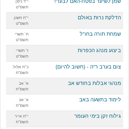
שמן לשיער בפסח-האם לבער?
י"ד ניסן
תשס"ט
הדלקת נרות באולם
י"ח חשון
תשס"ט
שמחת תורה בחו"ל
ח' תשרי
תשס"ט
ביצוע מנהג הכפרות
ז' תשרי
תשס"ט
צום בערב ר"ה - (חשוב להיום)
כ"ח אלול
תשס"ח
מנהגי אבלות בחודש אב
א' אב
תשס"ח
לימוד בתשעה באב
א' אב
תשס"ח
גילוח זקן בימי העומר
י"ח אייר
תשס"ח