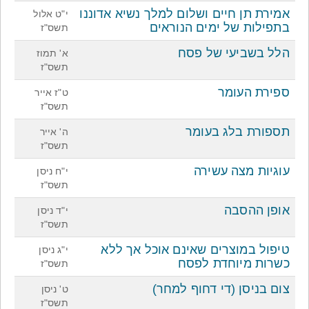
אמירת תן חיים ושלום למלך נשיא אדוננו
י"ט אלול
בתפילות של ימים הנוראים
תשס"ז
הלל בשביעי של פסח
א' תמוז
תשס"ז
ספירת העומר
ט"ז אייר
תשס"ז
תספורת בלג בעומר
ה' אייר
תשס"ז
עוגיות מצה עשירה
י"ח ניסן
תשס"ז
אופן ההסבה
י"ד ניסן
תשס"ז
טיפול במוצרים שאינם אוכל אך ללא
י"ג ניסן
כשרות מיוחדת לפסח
תשס"ז
צום בניסן (די דחוף למחר)
ט' ניסן
תשס"ז