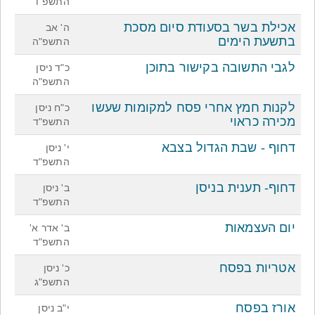
התשפ"ו
אכילת בשר בסעודת סיום מסכת
ה' אב
בתשעת הימים
התשפ"ה
לגבי התשובה בקישור בתוכן
כ"ד ניסן
התשפ"ה
לקנות חמץ אחרי פסח למקומות שעשו
כ"ח ניסן
מכירה כראוי
התשפ"ד
דחוף - שבת הגדול בצבא
י' ניסן
התשפ"ד
דחוף- תענית בניסן
ב' ניסן
התשפ"ד
יום העצמאות
ב' אדר א'
התשפ"ד
אטריות בפסח
כ' ניסן
התשפ"ג
אורז בפסח
י"ב ניסן