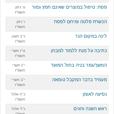
פסח: טיפול במוצרים שאינם חמץ גמור
ט' ניסן
תשס"ז
הכשרת פלטה ומיחם לפסח
ו' ניסן
תשס"ז
לינה במקום הנר
כ"ב חשון
תשס"ז
כתיבה על מנת ללמוד למבחן
ט"ז תשרי
תשס"ז
המשך/גמר בניה בחול המועד
י"ג תשרי
תשס"ז
מעמיד בדבר המקבל טומאה
י"ב תשרי
תשס"ז
נסיעה לאומן
כ"ה אלול
תשס"ו
ראש השנה וחגים
כ"ד אלול
תשס"ו