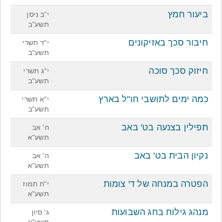
ביעור חמץ
י"ב ניסן
תשע"ב
חיבור סכך באזיקונים
י"ד תשרי
תשע"ב
חיזוק סכך סוכה
י"ג תשרי
תשע"ב
כמה ימים לתושבי חו"ל בארץ
י"א תשרי
תשע"ב
תפילין בצנעה בט′ באב
ח' אב
תשע"א
נקיון הבית בט' באב
ה' אב
תשע"א
הפטרה במנחה של ד′ צומות
י"ח תמוז
תשע"א
מנהג גילוח בחג השבועות
ג' סיון