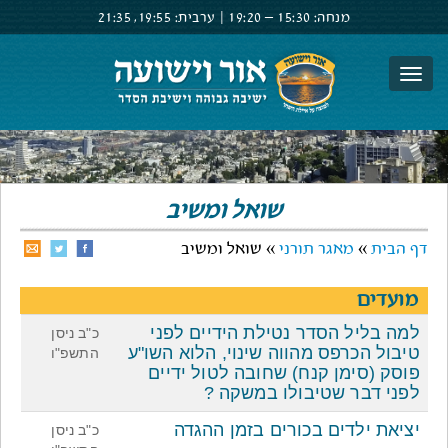
מנחה:
15:30 –
19:20
|
ערבית:
19:55,
21:35
צור קשר
הרשם
התחבר
שואל ומשיב
דף הבית
»
מאגר תורני
» שואל ומשיב
מועדים
למה בליל הסדר נטילת הידיים לפני
כ"ב ניסן
טיבול הכרפס מהווה שינוי, הלוא השו"ע
התשפ"ו
פוסק (סימן קנח) שחובה לטול ידיים
לפני דבר שטיבולו במשקה ?
יציאת ילדים בכורים בזמן ההגדה
כ"ב ניסן