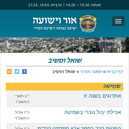
מנחה:
15:30 –
19:20
|
ערבית:
19:55,
21:35
צור קשר
הרשם
התחבר
שואל ומשיב
דף הבית
»
מאגר תורני
» שואל ומשיב
שמיטה
אתרוגים בשנה זו
י"ג תשרי
התשע"ו
אכילת יבול נוכרי בשמיטה
כ"ז אלול
התשע"ד
הפניות הרב בספר ארץ חמדתנו הנד"מ
כ"ז אלול