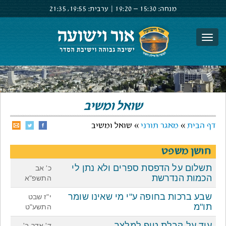
מנחה:
15:30 –
19:20
|
ערבית:
19:55,
21:35
צור קשר
הרשם
התחבר
שואל ומשיב
דף הבית
»
מאגר תורני
» שואל ומשיב
חושן משפט
תשלום על הדפסת ספרים ולא נתן לי
כ' אב
הכמות הנדרשת
התשפ"א
שבע ברכות בחופה ע"י מי שאינו שומר
י"ז שבט
תו"מ
התשע"ט
עוד על קבלת טיפ למלצר
ד' אדר ב'