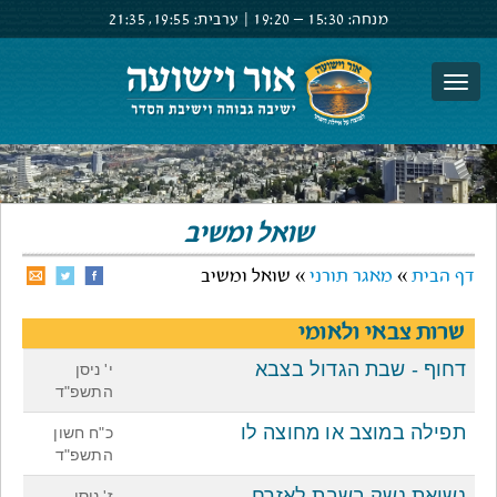
מנחה:
15:30 –
19:20
|
ערבית:
19:55,
21:35
צור קשר
הרשם
התחבר
שואל ומשיב
דף הבית
»
מאגר תורני
» שואל ומשיב
שרות צבאי ולאומי
דחוף - שבת הגדול בצבא
י' ניסן
התשפ"ד
תפילה במוצב או מחוצה לו
כ"ח חשון
התשפ"ד
נשיאת נשק בשבת לאזרח
ז' ניסן