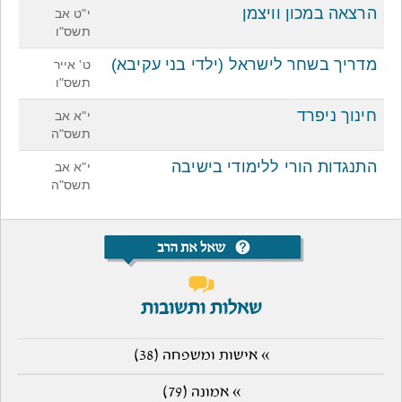
הרצאה במכון וויצמן
י"ט אב
תשס"ו
מדריך בשחר לישראל (ילדי בני עקיבא)
ט' אייר
תשס"ו
חינוך ניפרד
י"א אב
תשס"ה
התנגדות הורי ללימודי בישיבה
י"א אב
תשס"ה
שאלות ותשובות
» אישות ומשפחה (38)
» אמונה (79)