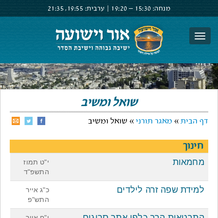
מנחה:
15:30 –
19:20
|
ערבית:
19:55,
21:35
צור קשר
הרשם
התחבר
שואל ומשיב
דף הבית
»
מאגר תורני
» שואל ומשיב
חינוך
מחמאות
י"ט תמוז
התשפ"ד
למידת שפה זרה לילדים
כ"ג אייר
התש"פ
התבטאות הרב כלפי אתר סרוגים
י"ח אייר