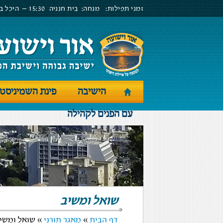
זמני תפילות:
מנחה:
בית חנניה
15:30 –
היכל בנ
הישיבה
פינת השמיניסט
עם הפנים לקהילה
שואל ומשיב
דף הבית
»
מאגר תורני
» שואל ומשי