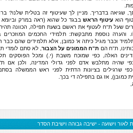
ות.
, שגיאה בדבריך. מניין לך שעיטוף זה בטלית שלנו? בר
וף הוא
עיטוף הראש
בבגד כל שהוא (ראה במו"ק וביומא יט
ים שעל ת"ח לעטוף את ראשם בשעת תפילה, הכוונה תהיה 
ו. והערה נוספת מתבקשת: תלמידי החכמים המוזכרים ב
תלמיד וכבר מגיל כיתה א' כמובן, אלא תלמידים שהם כבר 
ותינו, ת"ח הם
ת"ח הממונים על הצבור
, לא סתם לומדי תו
דינים האלה, כפי שמוכח משבת (י.) ומכל הפוסקים תלו
י שהיה מתלבש אדם לפני גדולי המדינה, ולכן אם ת"ח
פי שרגילים בציונות הדתית לפני ראש הממשלה בסתם
 כמובן), אז גם בתפילה די בכך.
ת לאור וישועה - ישיבה גבוהה וישיבת הסדר