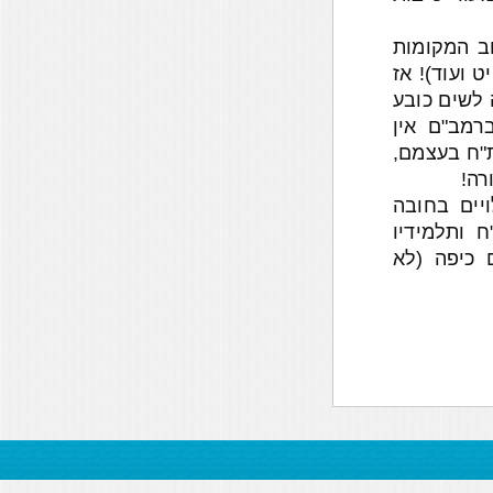
וב המקומות
 ועוד)! אז
לשים כובע
רמב"ם אין
ת"ח בעצמם,
רה!
יים בחובה
 ותלמידיו
 כיפה (לא