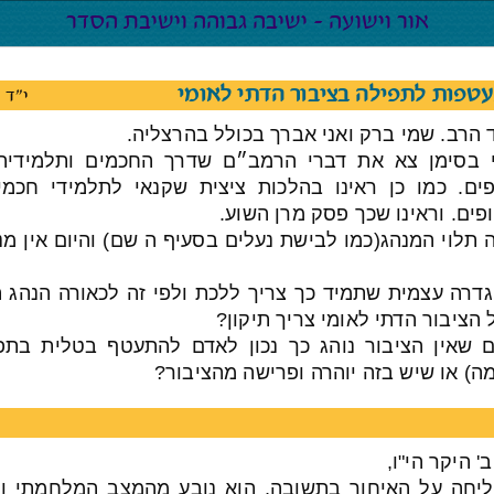
טפות לתפילה בציבור הדתי לאומי
י"ד 
 הרב. שמי ברק ואני אברך בכולל בהרצליה.
י בסימן צא את דברי הרמב״ם שדרך החכמים ותלמידי
ים. כמו כן ראינו בהלכות ציצית שקנאי לתלמידי חכמ
פים. וראינו שכך פסק מרן השוע.
 תלוי המנהג(כמו לבישת נעלים בסעיף ה שם) והיום אין מ
גדרה עצמית שתמיד כך צריך ללכת ולפי זה לכאורה הנהג ה
הציבור הדתי לאומי צריך תיקון?
 שאין הציבור נוהג כך נכון לאדם להתעטף בטלית בתפ
מה) או שיש בזה יוהרה ופרישה מהציבור?
' היקר הי"ו,
ליחה על האיחור בתשובה, הוא נובע מהמצב המלחמתי ומ