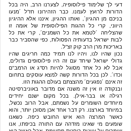
דעי לך שלימוד פילוסופיה, לצערנו הרב, היה בכל
הדורות לרועץ לעמנו. כבר הזהירונו חז"ל ´מנעו
בניכם מן ההגיון´, ואותו ההגיון, איננו אלא ההיגיון
היווני, קרי כל ההגות הפילוסופית של אומה זו
שהצליחה ´לטמא את כל השמנים´, קרי את כל
לבות ישראל בדעותיה הפסולות, כפי שהסביר כבר
באריכות מרן הרב קוק זצ"ל.
נכון שהיו לנו, ויהיו לנו תמיד כמה חריגים שהיו
גדולי ישראל שיחד עם זה היו פילוסופים גדולים,
אבל לא כל אחד מסוגל להיות רס"ג או הרמב"ם
וכדו´. לכן בכל הדורות קשה למצא עוסקים בתחום
זה אינם ´נפגעים´ מהצצתם בעולם ההגות הזו.
ובנקודה זו אין זה משנה אם מדובר באוניברסיטה
רגילה או בבר-אילן. בכל מקום ישנם יחידים
מיוחדים השומרים על נשמתם, אבל הרוב נכשל,
במיוחד בארצנו. רק דבר אחד אכן מסוכן יותר, והוא
כאשר המרצה הוא איש החובש כיפה. כשאנו
שומעים מי שאינו מזדהה עם התורה בכיפתו, אנו