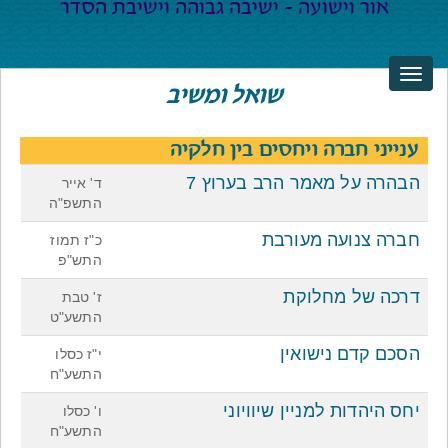
שואל ומשיב
ענייני חברה ויחסים בין חלקיה
הבהרה על מאמר הרב בערוץ 7
ד' אייר
התשפ"ה
חברה צנועה מעורבת
כ"ז תמוז
התש"פ
דרכה של מחלוקת
ז' טבת
התשע"ט
הסכם קדם נישואין
י"ז כסלו
התשע"ח
יחס היהדות למניין שיוויוני
ו' כסלו
התשע"ח