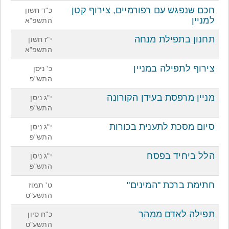
חכם שנפגש עם רפורמיים, צירוף קטן
כ"ד חשון
למניין
התשפ"א
תחנון בתפילת מנחה
י"ז חשון
התשפ"א
צירוף לתפילה במניין
כ' ניסן
התש"פ
מניין מרפסת בעידן הקורונה
י"ג ניסן
התש"פ
סיום מסכת לתענית בכורות
י"ג ניסן
התש"פ
הלל ביחיד בפסח
י"ג ניסן
התש"פ
חתימת ברכת "המינים"
ט' תמוז
התשע"ט
תפילה לאדם ממהר
כ"ח סיון
התשע"ט