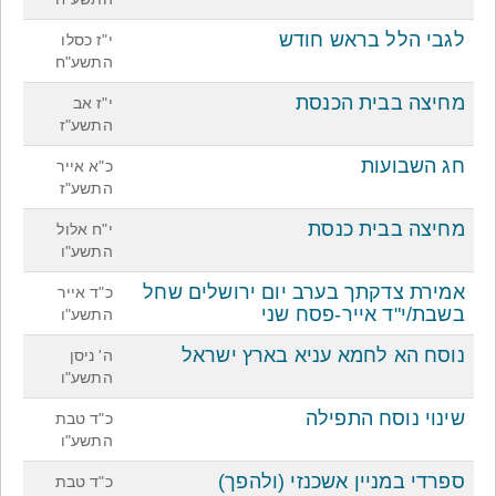
לגבי הלל בראש חודש
י"ז כסלו
התשע"ח
מחיצה בבית הכנסת
י"ז אב
התשע"ז
חג השבועות
כ"א אייר
התשע"ז
מחיצה בבית כנסת
י"ח אלול
התשע"ו
אמירת צדקתך בערב יום ירושלים שחל
כ"ד אייר
בשבת/י"ד אייר-פסח שני
התשע"ו
נוסח הא לחמא עניא בארץ ישראל
ה' ניסן
התשע"ו
שינוי נוסח התפילה
כ"ד טבת
התשע"ו
ספרדי במניין אשכנזי (ולהפך)
כ"ד טבת