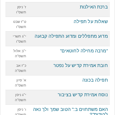
ברכת האילנות
ז' ניסן
תשס"ו
שאלות על תפילה
ט"ז שבט
תשס"ו
מדוע מתפללים ומדוע התפילה קבועה
י"ג תשרי
תשס"ו
"מרבה מחילה לחוטאים"
י"ב אלול
תשס"ה
חובת אמירת קדיש על נפטר
כ"ז אב
תשס"ה
תפילה בכונה
א' סיון
תשס"ה
נוסח אמירת קדיש בציבור
י"ג ניסן
תשס"ה
האם משתחוים ב:" הטוב שמך ולך נאה
ו' ניסן
להודות"?
תשס"ה