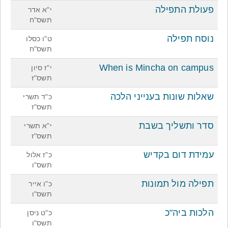
פעולת התפילה
י"א אדר
תשס"ח
נוסח תפילה
ט"ו כסלו
תשס"ח
When is Mincha on campus
י"ז סיון
תשס"ז
שאלות שונות בענייני הלכה
כ"ד תשרי
תשס"ז
סדר ותשליך בשבת
י"א תשרי
תשס"ז
עמידת דום בקדיש
כ"ז אלול
תשס"ו
תפילה מול תמונות
כ"ו אייר
תשס"ו
הלכות ביה"כ
כ"ט ניסן
תשס"ו