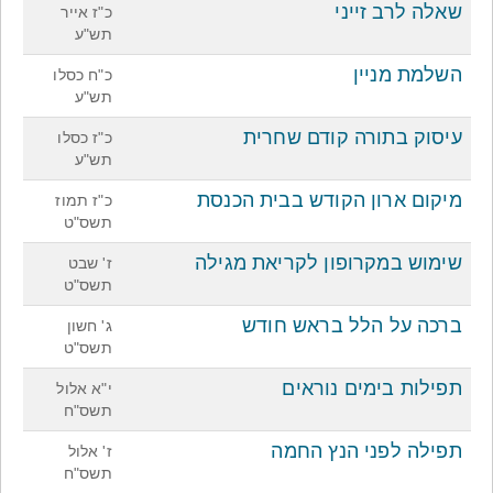
שאלה לרב זייני
כ"ז אייר
תש"ע
השלמת מניין
כ"ח כסלו
תש"ע
עיסוק בתורה קודם שחרית
כ"ז כסלו
תש"ע
מיקום ארון הקודש בבית הכנסת
כ"ז תמוז
תשס"ט
שימוש במקרופון לקריאת מגילה
ז' שבט
תשס"ט
ברכה על הלל בראש חודש
ג' חשון
תשס"ט
תפילות בימים נוראים
י"א אלול
תשס"ח
תפילה לפני הנץ החמה
ז' אלול
תשס"ח