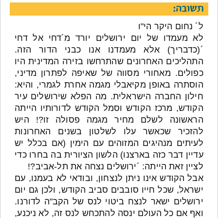
תשובה:
ל´ נחום היקר הי"ו
לא מעמדו של יום ירושלים יורד מ´דחי אל דחי
´(כדבריך) אלא מעמדנו אנו כבני הדור הזה.
התהליכים האחרונים שהתרחשו בזירה המדינית היו
כפולים. מאחורי מסווה של שאיפה לפתרון מדיני,
הוסתרה באופן מקיאבלי מגמה אחרת לגמרי, והיא:
חילון החברה הישראלית. מה הפלא שירושלים עיר
הקודש, מרכז הקודש וסמל הקודש לדורותיו הייתה
הראשונה לשלם מחיר מגמה פסולה זו?! היש
להזכיר שכאשר עלו לשלטון בשנים האחרונות
לעיתים מנהיגים המזוהים עם הימין (אם בכלל יש
עדיין דבר כזה בארצנו) הלשון הציורית בה בחרו כדי
לציין זאת הייתה: ´ירושלים נצחה את תל-אביב?!
אבל הקודש אינו ניתן לנצחון, ובודאי לא בעמנו, עם
ישראל, שכל חייו סובבים סביב הקודש, ולכן גם יום
ירושלים ישאר לנצח ביטוי לנס של הקב"ה לדורנו.
ואף אם כל העולם ינסה להתכחש לנס זה, לא ניכנע,