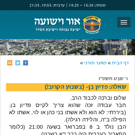
מנחה:
15:30 –
19:20
|
ערבית:
19:55,
21:35
צור קשר
הרשם
התחבר
דף הבית
»
מאגר תורני
»
ו' שבט תשס"ו
שאלה: פדיון בן- (בשבוע הקרוב!)
שלום וברכה לכבוד הרב.
חבר עבודה זכה שהוא צריך לקיים פדיון בן.
(ביררתי: לא הוא ולא אשתו בני כהן או לוי, אשתו לא
הפילה ב"ה, והלידה רגילה).
הבן נולד ב 8 בפברואר בשעה 21:00 (כלומר
התאריך בעברית היה כבר י"א בשבט).