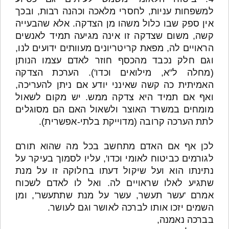
למשפחות עניות, לחסרי מלאכה וכהנה רבות, ובכך
אין ספק שבו כלול משהו מן הצדקה. אלא שהבעייה
קשה, משום שצדקה זו אינה מגיעה תמיד לאנשים
הראויים לה, מפאת קריטריונים מעוותים ידועים לנו,
וגם חלק נכבד מהכסף חוזר לאדם עצמו הנותן
(מחלה ל"א, מילואים וכדו'). הערכת הצדקה
האמיתית כה קשה שאינני יודע אם ניתן להעריכה,
ואף אם תמיד היא צדקה ממש. יש מקום לשאול
מומחים במשרד האוצר ולשאול האם הם מסוגלים
לתת הערכה קרובה (מדוייקת בלתי-אפשרית).
לכן אף אם האדם מתחשב בכל מה שהוא תורם
לגורמים כביטוח לאומי וכדו', עליו לסמוך בעיקר על
נתינתו הוא ועל שיקול דעתו בחלוקה זו על מנת
שתגיע לאלו שראויים לה. ואל לו לאדם לשכוח
אמרם 'עשר תעשר, עשר על מנת שתתעשר', ומן
השמים יזכו אותו לברכה לאושר וגם לעושר.
בברכה נאמנה,