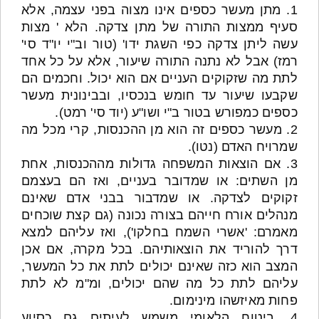
1. מתן מעשר כספים אינו מצוה בפני עצמה, אלא
סעיף ממצות התורה של מתן צדקה. הלא ' מצות
עשה ליתן צדקה כפי השגת ידו' (טור וב"י יו"ד סי'
רמז) אבל לא נתנה התורה שיעור, אלא על כל אחד
לתת מה שזקוקים העניים אם הוא יכול. וחכמים הם
שקבעו שיעור עד חומש בנכסיו, ובבינונית מעשר
כספים כמפורש בטור ב"י ושו"ע (יוד סי' רמט).
2. מעשר כספים זה הוא מן ההכנסות, קרי מכל מה
שמרויח האדם (נטו).
3. אם הוצאות המשפחה גדולות מההכנסות, אחת
מן השתים: או שמדובר בעניים, ואז הם בעצמם
זקוקים לצדקה. או שמדבור בבני אדם שאינם
מנהלים אורח חייהם בצורה נכונה (גם קצת שוכחים
מאמרם: 'אשרי השמח בחלקו'), ואז עליהם למצא
דרך להוריד את הוצאותיהם. בכל מקרה, אם אכן
המצב הוא כזה שאינם יכולים לתת את כל המעשר,
עליהם לתת כל מה שהם יכולים, ומ"מ לא לתת
פחות מאיזשהו מינימום.
4. ביטוח הלאומי משמש לעיתים גם כסיוע