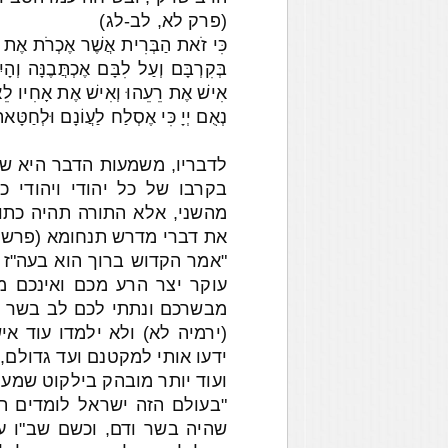
(פרק לא, לב-לג)
כִּי זֹאת הַבְּרִית אֲשֶׁר אֶכְרֹת אֶת בֵּ
בְּקִרְבָּם וְעַל לִבָּם אֶכְתֲּבֶנָּה וְה
אִישׁ אֶת רֵעֵהוּ וְאִישׁ אֶת אָחִיו לֵאמֹר
נְאֻם יְיָ כִּי אֶסְלַח לַעֲוֹנָם וּלְחַטּ
לדבריו, משמעות הדבר היא של
בקרבו של כל יהודי ויהודי 
מהשני, אלא התורה תהיה כתוב
את דברי מדרש תנחומא (פרשת
"אמר הקדוש ברוך הוא בעה"ז ע
עוקר יצר הרע מכם ואינכם מ
מבשרכם ונתתי לכם לב בשר ו
(ירמיה לא) ולא ילמדו עוד א
ידעו אותי למקטנם ועד גדולם, ו
ועוד יותר מובהק בילקוט שמעו
"בעולם הזה ישראל לומדים ת
שהיה בשר ודם, וכשם שב"ו עו