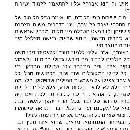
ה איש זה הוא אברך? עליו להתאמץ ללמוד ישירות
!
יהיה ישירות מפי הקב"ה, הוי אומר שכל הלימוד של
ה הנוכחי יאבד כל ערך, ויש בדברים משום הצהרה
י שניחן ולו במעט השכלה מינימלית, מבחין שראשית
א ל'ברית חדשה', ביטוי שלאוזן רגישה מצלצל מיד
וריה הנוצרית!!
 בעוה"ב, וא"כ, עלינו ללמוד תורה 'קלאסית' מפי משה
כל הולכים לבדוק מה פירשו גדולי רבותינו, ולשמוע
קים אלה. ומה מתברר אז? שכולם: הרד"ק, ר"י
כל גדולי המקובלים ועוד ועוד, מכחישים מכל וכל
לא עמד אפילו על משמעות המילים שבפסוק. הלא מה
'? הלא לא לדעת הלכות שו"ע, אלא ללמוד להיות
שגחתו, ליראה את ה' ועוד כל הדומה לכך! ואם היה
יו, פירושו של דבר שכל יהודי ייהפך למשה רבנו.
ביא על 'מקטנם ועד גדולם', דבר המראה שיישארו
 וכפי שציינו כל החכמים שציינתי זה עתה לעיל!
 ובמיוחד התנחומא, מראים שהוא אינו מבין דבר
דרש זה: 'אמר הקדוש ברוך הוא בעוה"ז על ידי יצר