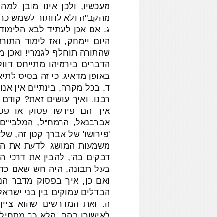
מעכשיו, ולכן אינו מובן למ
מהקב"ה ולא לחתור לשמש כרב
ג. אם אכן לעתיד לבא הלימוד 
היום יימחק, ואז לימוד התור
שהתורה תוחלף לגמרי! ואכן מ
הדברים בירמיהו מתייחס דווק
באופן מדאיג, כי זה בסיס לתיא
ד. בכל מקרה, בינתיים אין אנו
רבנו. ואיך עושים זאת? קודם 
איך הם פירשו פסוק או פסו
אברבנאל, הרמח"ל, המלבי"ם, 
'פירושו' של אברך קטן זה, ש
משמעות המושג 'לדעת את ה' 
דבקים בה', להבין את דרכי ה
בעל תבונה, היה חש שאם כדבר
ואם כן, איך בפסוק מדבר הנ
הבדלים עמוקים בין בני ישראל,
ה. ואת המדרשים שהוא ציין,
לאישורו בהם. הלא כך מתחיל מ