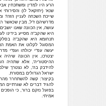
הרע היו למדין ומשתכחין אבל
שנא' (יחזקאל לו) והסירותי
שייכת השכחה לעניין הזה? ומ
מדרשיהם ז"ל, מבין שכאשר רב
עושה, אין הכוונה שאנו יושבי
היא שהקב"ה מסייע בידינו לעש
תנחומא היא שהקב"ה בסלקו 
המסוגל לקלוט את האמת האלה
יעשה עפ"י יכולתו ועפ"י מדר
יצטרכו, אין הכוונה שיהיה
ההיסטוריה', אלא שתהיה הש
להידבק בה', לא נצטרך שילמד
ישראל הגדולים במסורת.
בקיצור: קשה להשתחרר מהתחו
להגיד דברים לא שגרתיים המו
בפועל נזקם ברור, כי הופכים
אמיתי.