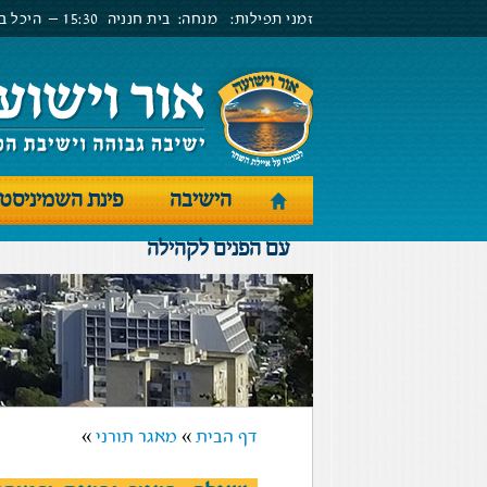
זמני תפילות:
מנחה:
בית חנניה
15:30 –
היכל בנ
הישיבה
פינת השמיניסט
עם הפנים לקהילה
דף הבית
»
מאגר תורני
»