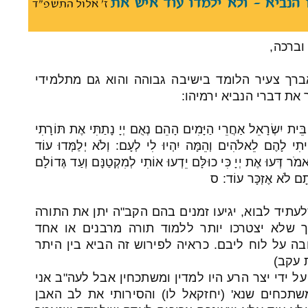
 הנביא - ולא ילמדו עוד איש את
ז' אלול התשפ"ד
וברכה,
רך צעיר הלומד בישיבה גבוהה והוא גם מתלמידי
את דברי הנביא ירמיהו:
ית יִשְׂרָאֵל אַחֲרֵי הַיָּמִים הָהֵם נְאֻם יְיָ נָתַתִּי אֶת תּוֹרָתִי
ָיִיתִי לָהֶם לֵאלֹהִים וְהֵמָּה יִהְיוּ לִי לְעָם: וְלֹא יְלַמְּדוּ עוֹד
 דְּעוּ אֶת יְיָ כִּי כוּלָּם יֵדְעוּ אוֹתִי לְמִקְטַנָּם וְעַד גְּדוֹלָם
ָאתָם לֹא אֶזְכָּר עוֹד: ס
עתיד לבוא, יגיעו זמנים בהם הקב"ה יתן את התורה
כך שלא יצטרכו יותר ללמוד תורה מרבנים או אחד
ה על לוח ליבם. כראיה לפירוש זה הביא בין היתר
 עקב)
ל ידי יצר הרע היו למדין ומשתכחין אבל לעה"ב אני
שתכחים שנא' (יחזקאל לו) והסירותי את לב האבן