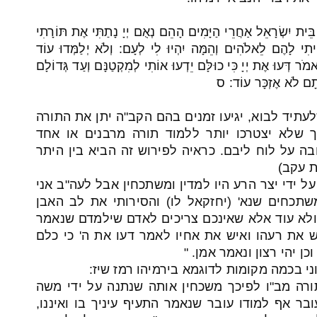
ית יִשְׂרָאֵל אַחֲרֵי הַיָּמִים הָהֵם נְאֻם יְיָ נָתַתִּי אֶת תּוֹרָתִי
ָיִיתִי לָהֶם לֵאלֹהִים וְהֵמָּה יִהְיוּ לִי לְעָם: וְלֹא יְלַמְּדוּ עוֹד
 דְּעוּ אֶת יְיָ כִּי כוּלָּם יֵדְעוּ אוֹתִי לְמִקְטַנָּם וְעַד גְּדוֹלָם
ָאתָם לֹא אֶזְכָּר עוֹד: ס
עתיד לבוא, יגיעו זמנים בהם הקב"ה יתן את התורה
כך שלא יצטרכו יותר ללמוד תורה מרבנים או אחד
ה על לוח ליבם. כראיה לפירוש זה הביא בין היתר
 עקב)
ל ידי יצר הרע היו למדין ומשתכחין אבל לעה"ב אני
שתכחים שנא' (יחזקאל לו) והסירותי את לב האבן
לא עוד אלא שאינכם צריכים לאדם שילמדם שנאמר
יש את רעהו ואיש את אחיו לאמר דעו את ה' כי כלם
כן יהי רצון ונאמר אמן. "
ני בכמה מקומות לדוגמא בירמיהו רמז שיז:
ורה מב"ו לפיכך משכחין אותה שנתנה על ידי משה
בר אף למודו עובר שנאמר התעיף עיניך בו ואיננו,