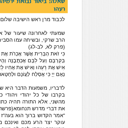
שאלה: ביאור נבואת ירמיהו
רעהו
לכבוד מרן ראש הישיבה שלום 
שמעתי לאחרונה שיעור של אב
הרב שרקי, ובשיחה עמו הסביר 
(פרק לא, לב-לג)
כִּי זֹאת הַבְּרִית אֲשֶׁר אֶכְרֹת אֶת בֵּ
בְּקִרְבָּם וְעַל לִבָּם אֶכְתֲּבֶנָּה וְה
אִישׁ אֶת רֵעֵהוּ וְאִישׁ אֶת אָחִיו לֵאמֹר
נְאֻם יְיָ כִּי אֶסְלַח לַעֲוֹנָם וּלְחַטּ
לדבריו, משמעות הדבר היא של
בקרבו של כל יהודי ויהודי 
מהשני, אלא התורה תהיה כתוב
את דברי מדרש תנחומא(פרשת
"אמר הקדוש ברוך הוא בעה"ז ע
עוקר יצר הרע מכם ואינכם מ