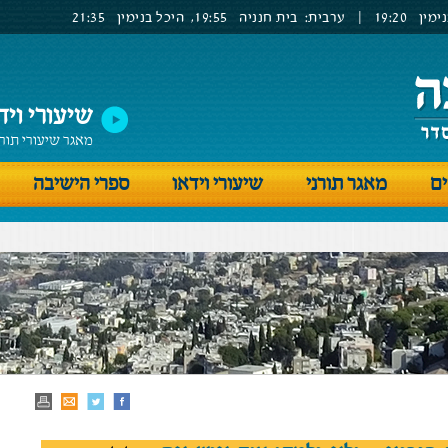
ימין
19:20
|
ערבית:
בית חנניה
19:55,
היכל בנימין
21:35
שיעורי ויד
מאגר שיעורי תור
ים
מאגר תורני
שיעורי וידאו
ספרי הישיבה