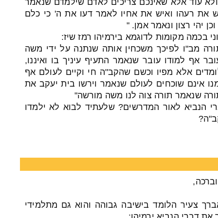
לא עוד אלא שאינכם צריכים לאדם שילמדם שנאמר
יש את רעהו ואיש את אחיו לאמר דעו את ה' כי כלם
כן יהי רצון ונאמר אמן. "
ני בכמה מקומות לדוגמא בירמיהו רמז שיז:
ורה מב"ו לפיכך משכחין אותה שנתנה על ידי משה
בר אף למודו עובר שנאמר התעיף עיניך בו ואיננו,
מדים אלא מפיו וכשם שהקב"ה חי וקיים לעולם אף
ו אינם שוכחים לעולם שנאמר וירשו בית יעקב את
ורה שנאמר תורה צוה לנו משה מורשה"
רי הנביא לאור המדרשים? שלעתיד לבוא לא ילמדו
ב"ה?
ברכה,
רך צעיר הלומד בישיבה גבוהה והוא גם מתלמידי
את דברי הנביא ירמיהו: