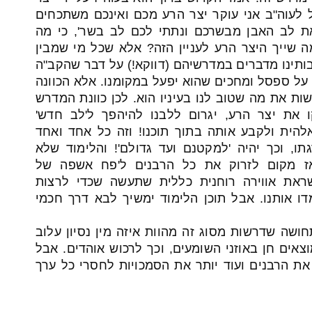
 לעוה"ב אני עוקר יצר הרע מכם ואינכם משתכחים
 את לב האבן מבשרכם ונתתי לכם לב בשר', כי מה
ה שייך היצר הרע לעניין הזה? אלא שכל מי שמבין
ותינו מדברים במדרשיהם (דווקא!) על דבר שהקב"ה
ם על ספסל ומחכים שהוא יפעל במקומנו. אלא הכוונה
ות את מה שטוב לנו בעיניו הוא. לכן כוונת המדרש
את יצר הרע, יגרום ללבנו להיהפך ל'לב חדש'
ית ולקבע אותה בתוך תוכנו! וזה כל אחד ואחד
גתו, וכך יהיה 'למקטנם ועד גדולם'! והלימוד שלא
 אז מקום לזרוק את כל הרבנים ל'פח אשפה של
ראת אווירה רוחנית כללית שתעשה שכדי לרצות
ו אותנו. אבל תוכן הלימוד ימשיך לבא דרך חכמי
שה שדרשות מסוג זה מהוות איזה מין נסיון עלוב
צאים חן באוזני השומעים, וכך לרכוש אוהדים. אבל
 את הרבנים ועוד יותר את הסמכויות לחסרי כל ערך