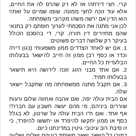
קרי, חצי דירתה! אז לא רק שהרס לה את החיים,
אלא עוד זוכה לחצי ממונה. שומו שמיים על זאת!!
הוא הדין אם ירשה משהו מקרובי משפחתה.
לכן אני מתנה את הסכמתי לערוך חופתם רק בתנאי
שהם מחזירים דין תורה, קרי, די בהסכם הכולל
בעיקר רק שלושה דברים פשוטים:
1. אם יש לאחד הצדדים ממון משמעותי (כגון דירה
וכדו' או כסף רב) ממון זה חייב להישאר בבעלותו
הבלעדית כל החיים.
2. אם אחד מבני הזוג זוכה לירושה היא תישאר
בבעלותו תמיד.
3. אם תקבל מתנה ממשפחתה מה שתקבל יישאר
שלה.
אם הבית עולה יפה, ואם אהבה ואחווה שלום ורעות
שוררים ביניהם, מי מהם יעשה חשבון עם חברו?!
אף אחד. ואם ח"ו הבית עולה על שרטון, לא בגלל
כסף או ממון יתקשו להיפרד או יחששו להיפרד, כי
זו סיבת רוב עיכובי גיטין במדינתנו כיום.
כמובן כל השאר ישאר משותף ביניהם ושלום ושלווה