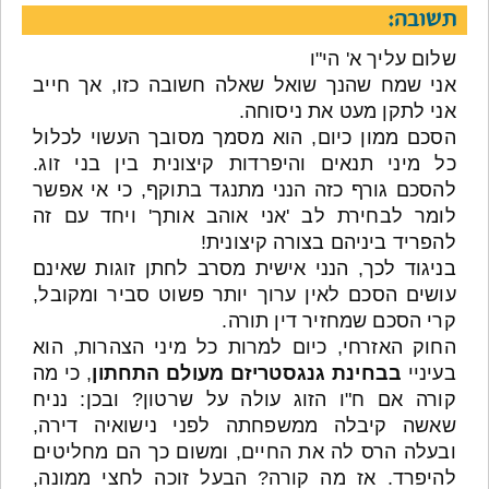
תשובה:
שלום עליך א' הי"ו
אני שמח שהנך שואל שאלה חשובה כזו, אך חייב
אני לתקן מעט את ניסוחה.
הסכם ממון כיום, הוא מסמך מסובך העשוי לכלול
כל מיני תנאים והיפרדות קיצונית בין בני זוג.
להסכם גורף כזה הנני מתנגד בתוקף, כי אי אפשר
לומר לבחירת לב 'אני אוהב אותך' ויחד עם זה
להפריד ביניהם בצורה קיצונית!
בניגוד לכך, הנני אישית מסרב לחתן זוגות שאינם
עושים הסכם לאין ערוך יותר פשוט סביר ומקובל,
קרי הסכם שמחזיר דין תורה.
החוק האזרחי, כיום למרות כל מיני הצהרות, הוא
בעיניי
בבחינת גנגסטריזם מעולם התחתון
, כי מה
קורה אם ח"ו הזוג עולה על שרטון? ובכן: נניח
שאשה קיבלה ממשפחתה לפני נישואיה דירה,
ובעלה הרס לה את החיים, ומשום כך הם מחליטים
להיפרד. אז מה קורה? הבעל זוכה לחצי ממונה,